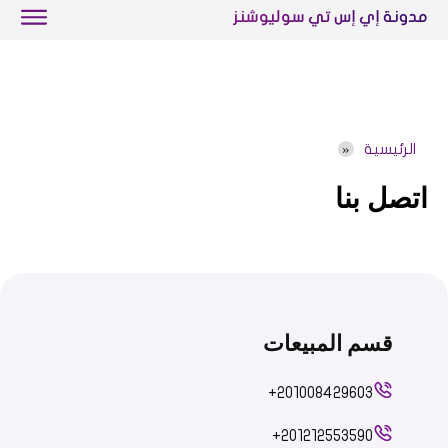
مدونة إي إس تي سوليوشنز
الرئيسية
اتصل بنا
قسم المبيعات
+201008429603
+201212553590