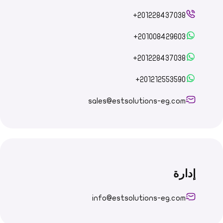
+201228437038
+201008429603
+201228437038
+201212553590
sales@estsolutions-eg.com
إدارة
info@estsolutions-eg.com